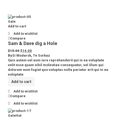
Sale
Add to cart
Add to wishlist
Compare
Sam & Dave dig a Hole
$
15.00
$
14.00
By
Si Modarsk
,
Te Sorkaz
Quis autem vel eum iure reprehenderit qui in ea voluptate
velit esse quam nihil molestiae consequatur, vel illum qui
dolorem eum fugiat quo voluptas nulla pariatur erit qui in ea
voluptate
Add to cart
Add to wishlist
Compare
Add to wishlist
Sale
Hot