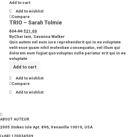
Add to cart
Add to wishlist
Compare
TRIO – Sarah Tolmie
$
24.00
$
21.00
By
Chai Iam
,
Savanna Walker
Quis autem vel eum iure reprehenderit qui in ea voluptate
velit esse quam nihil molestiae consequatur, vel illum qui
dolorem eum fugiat quo voluptas nulla pariatur erit qui in ea
voluptate
Add to cart
Add to wishlist
Compare
Add to wishlist
ABOUT AUTEUR
2005 Stokes Isle Apt. 896, Venaville 10010, USA
(+68) 120034509