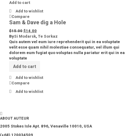
Add to cart
Add to wishlist
Compare
Sam & Dave dig a Hole
$
15.00
$
14.00
By
Si Modarsk
,
Te Sorkaz
Quis autem vel eum iure reprehenderit qui in ea voluptate
velit esse quam nihil molestiae consequatur, vel illum qui
dolorem eum fugiat quo voluptas nulla pariatur erit qui in ea
voluptate
Add to cart
Add to wishlist
Compare
Add to wishlist
ABOUT AUTEUR
2005 Stokes Isle Apt. 896, Venaville 10010, USA
(+68) 120034509