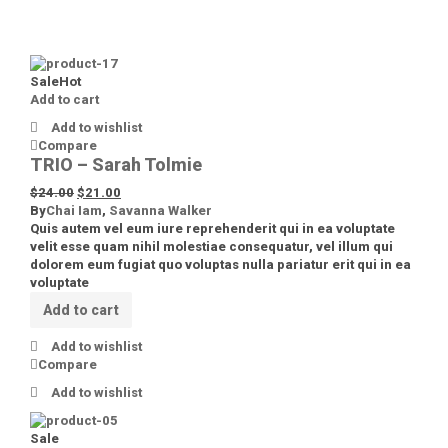
Sale
Hot
Add to cart
Add to wishlist
Compare
TRIO – Sarah Tolmie
$
24.00
$
21.00
By
Chai Iam
,
Savanna Walker
Quis autem vel eum iure reprehenderit qui in ea voluptate
velit esse quam nihil molestiae consequatur, vel illum qui
dolorem eum fugiat quo voluptas nulla pariatur erit qui in ea
voluptate
Add to cart
Add to wishlist
Compare
Add to wishlist
Sale